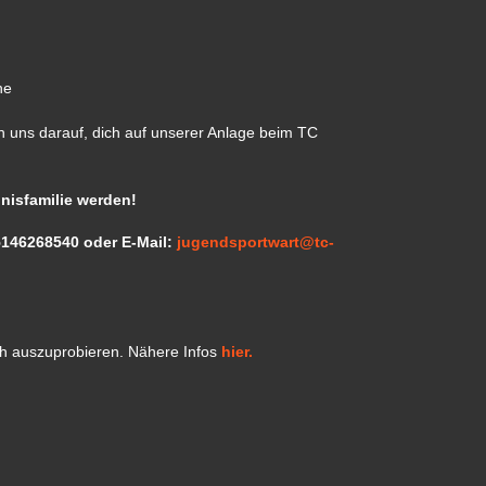
ne
n uns darauf, dich auf unserer Anlage beim TC
nisfamilie werden!
15146268540 oder E-Mail:
jugendsportwart@tc-
ich auszuprobieren. Nähere Infos
hier.